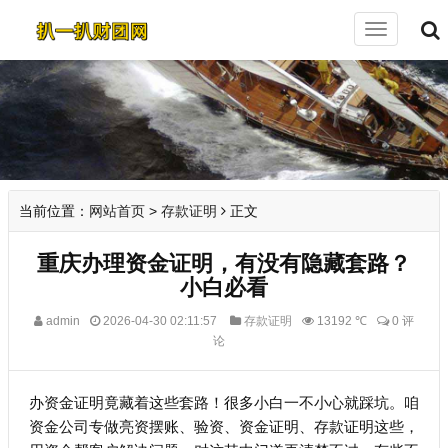
切
换
导
航
当前位置：
网站首页
>
存款证明
正文
重庆办理资金证明，有没有隐藏套路？
小白必看
admin
2026-04-30 02:11:57
存款证明
13192 ℃
0 评
论
办资金证明竟藏着这些套路！很多小白一不小心就踩坑。咱
资金公司专做亮资摆账、验资、资金证明、存款证明这些，