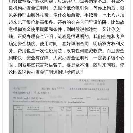
用资金帮客户解决问题，对这其中门道再清楚不过。有些不
良机构办资金证明时，先报个低价吸引你，等你上钩后，就
以各种理由额外收费，像什么加急费、手续费，七七八八加
起来比正常价格高很多。还有的会在合同里设陷阱，比如故
意模糊资金使用期限和条件，到时候说你违约，又让你交
钱。正规办理资金证明，流程是很透明的。我们会先和客户
确定资金额度、使用时间，签好详细合同，明确双方权利义
务。费用也是一次性说清楚，没有任何隐藏收费。而且资金
到账快，安全有保障。大家办资金证明时，一定要多留个心
眼，别被那些花言巧语骗了。要是拿不准，随时来问我。评
论区说说你办资金证明遇到过啥问题？