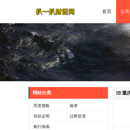
首页
公司
网站分类
重
亮资摆账
验资
存款证明
过桥垫资
银行保函