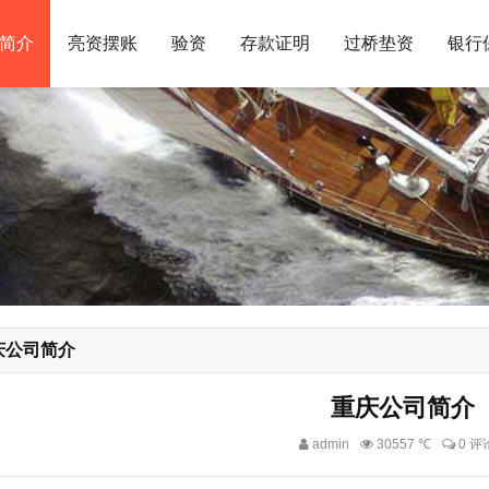
简介
亮资摆账
验资
存款证明
过桥垫资
银行
庆公司简介
重庆公司简介
admin
30557 ℃
0 评