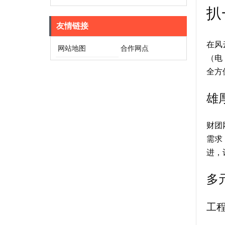
扒
友情链接
在风
网站地图
合作网点
（电
全方
雄
财团
需求
进，
多
工