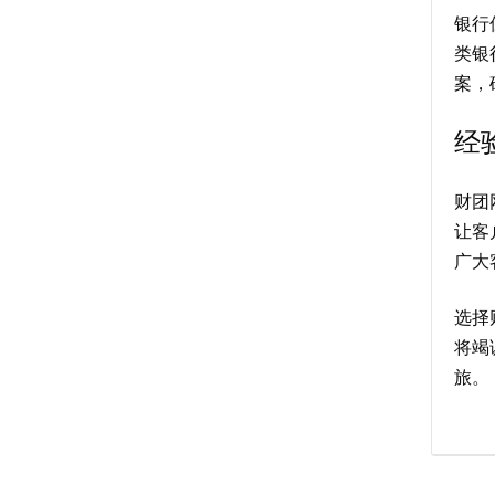
银行
类银
案，
经
财团
让客
广大
选择
将竭
旅。