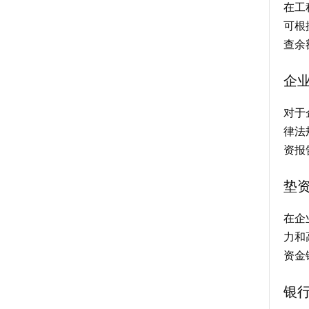
在工
可根
查余
企
对于
律法
资报
垫
在企
力和
资金
银